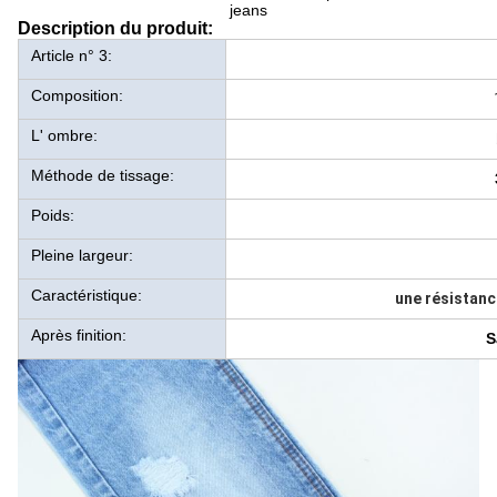
jeans
Description du produit:
Article n° 3:
Composition:
L' ombre:
Méthode de tissage:
Poids:
Pleine largeur:
Caractéristique:
une résistance
Après finition:
S