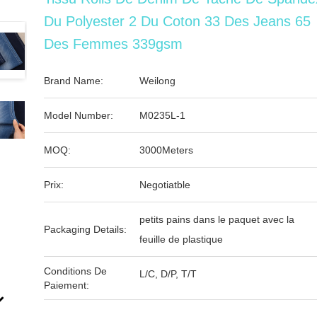
Du Polyester 2 Du Coton 33 Des Jeans 65
Des Femmes 339gsm
Brand Name:
Weilong
Model Number:
M0235L-1
MOQ:
3000Meters
Prix:
Negotiatble
petits pains dans le paquet avec la
Packaging Details:
feuille de plastique
Conditions De
L/C, D/P, T/T
Paiement: