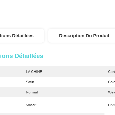
tions Détaillées
Description Du Produit
ions Détaillées
LA CHINE
Cert
Satin
Colo
Normal
Wei
58/59"
Com