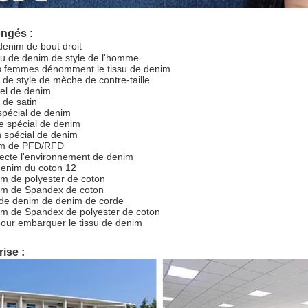
ongés :
denim de bout droit
ssu de denim de style de l'homme
es femmes dénomment le tissu de denim
 de style de mèche de contre-taille
nnel de denim
 de satin
 spécial de denim
ge spécial de denim
on spécial de denim
nim de PFD/RFD
specte l'environnement de denim
denim du coton 12
im de polyester de coton
nim de Spandex de coton
 de denim de denim de corde
im de Spandex de polyester de coton
our embarquer le tissu de denim
rise :