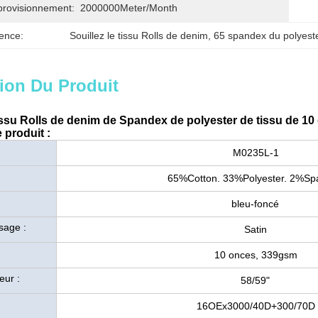
provisionnement:
2000000Meter/Month
ence:
Souillez le tissu Rolls de denim
, 
65 spandex du polyest
ion Du Produit
ssu Rolls de denim de Spandex de polyester de tissu de 10
 produit :
M0235L-1
65%Cotton. 33%Polyester. 2%Sp
bleu-foncé
sage :
Satin
10 onces, 339gsm
eur :
58/59"
16OEx3000/40D+300/70D