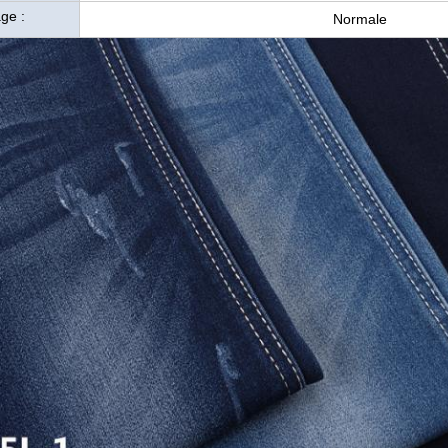
age :
Normale