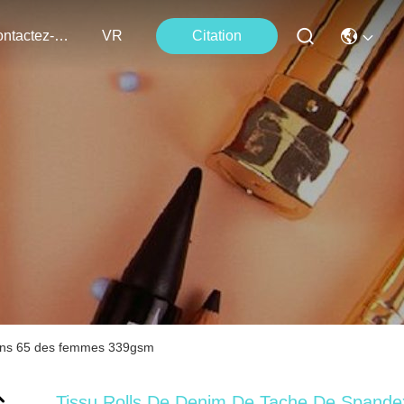
Contactez-Nous
VR
Citation
jeans 65 des femmes 339gsm
Tissu Rolls De Denim De Tache De Spande