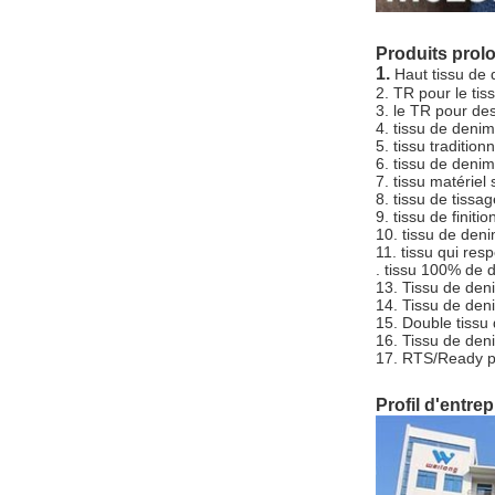
Produits prol
1.
Haut tissu de 
2. TR pour le ti
3. le TR pour d
4. tissu de denim
5. tissu traditio
6. tissu de denim
7. tissu matériel
8. tissu de tissa
9. tissu de finiti
10. tissu de de
11. tissu qui re
. tissu 100% de 
13. Tissu de den
14. Tissu de de
15. Double tissu
16. Tissu de den
17. RTS/Ready p
Profil d'entrep