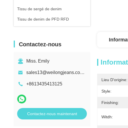
Tissu de sergé de denim
Tissu de denim de PFD RFD
Informa
Contactez-nous
Informat
Miss. Emily
sales13@weilongjeans.com.cn
Lieu D'origine:
+8613435413125
Style:
Finishing:
Contactez-nous maintenant
Witdh: