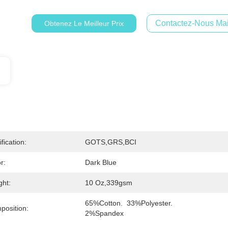
Contactez-Nous Mai
Obtenez Le Meilleur Prix
ification:
GOTS,GRS,BCI
r:
Dark Blue
ght:
10 Oz,339gsm
65%Cotton.  33%Polyester.  
position:
2%Spandex