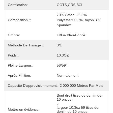
Certification:
GOTS,GRS,BCI
70% Coton, 26,5% 
Composition ::
Polyester.00,5% Rayon 3% 
Spandex
Ombre:
+blue Bleu-Foncé
Méthode De Tissage ::
3/1
Poids::
10.3OZ
Pleine Largeur::
58/59"
Après-Finition:
Normalement
Capacité D'approvisionnement:
2 000 000 Mètres Par Mois
Bout droit tissu de denim de 
10 onces
, 
largeur 10.3oz 59 tissu de 
Mettre en évidence:
denim de 10 onces