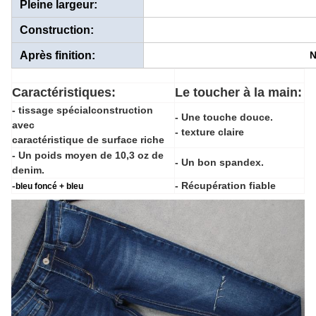
Pleine largeur:
Construction:
Après finition:
N
Caractéristiques:
Le toucher à la main:
- tissage spécial
construction
- Une touche douce.
avec
- texture claire
caractéristique de surface riche
- Un poids moyen de 10,3 oz de
- Un bon spandex.
denim.
-
- Récupération fiable
bleu foncé + bleu