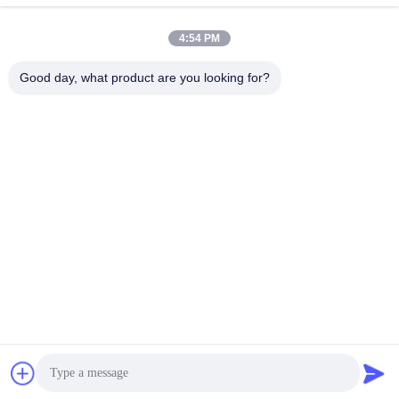
imprimé par fleur pour des jeans de
de 10 onces avec fil à double noyau
femmes
January 13, 2022
December 17, 2021
4:54 PM
Good day, what product are you looking for?
00:43
00:34
Mercerizing faux denim tricoté de
Tissu 100% denim de jeans de
tissu de denim de bout droit de 9,5
coton pour des salopettes de
onces
pantalons de veste
December 11, 2021
November 12, 2021
00:15
Matériel de denim extensible en
coton Tencel doux pour les jeans
d'été
June 21, 2021