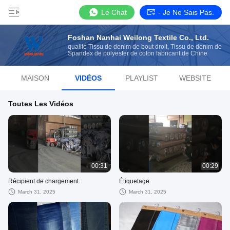
Le Chat
- Je Ne Sais Pas.
Foshan Nanhai Weilong Textile Co., Ltd.
qualité Tissu de denim de bout droit, Tissu de denim de
Spandex de polyester de coton fabricant de Chine
MAISON
VIDÉOS
PLAYLIST
WEBSITE
Toutes Les Vidéos
00:31
00:29
Récipient de chargement
Étiquetage
March 31, 2025
March 31, 2025