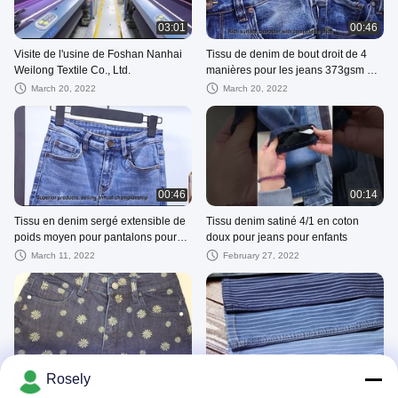
03:01
00:46
Visite de l'usine de Foshan Nanhai
Tissu de denim de bout droit de 4
Weilong Textile Co., Ltd.
manières pour les jeans 373gsm de
marque des hommes
March 20, 2022
March 20, 2022
00:46
00:14
Tissu en denim sergé extensible de
Tissu denim satiné 4/1 en coton
poids moyen pour pantalons pour
doux pour jeans pour enfants
filles
March 11, 2022
February 27, 2022
00:39
00:46
Rosely
Stretch de tissu de sergé de denim
Tissu sergé en denim à 2 couches