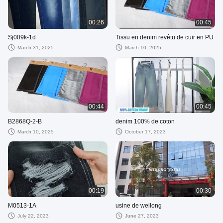
00:26
00:45
Sj009k-1d
Tissu en denim revêtu de cuir en PU
March 31, 2025
March 10, 2025
00:44
00:45
B2868Q-2-B
denim 100% de coton
March 10, 2025
October 17, 2023
00:19
00:30
M0513-1A
usine de weilong
July 22, 2023
June 27, 2023